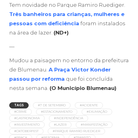
Tem novidade no Parque Ramiro Ruediger.
Três banheiros para crianças, mulheres e
pessoas com deficiência
foram instalados
na área de lazer.
(ND+)
—
Mudou a paisagem no entorno da prefeitura
de Blumenau.
A Praça Victor Konder
passou por reforma
que foi concluída
nesta semana.
(O Município Blumenau)
TAGS
#7 DE SETEMBRO
#ACIDENTE
#CRIME
#ESTACIONAMENTO
#EXUMAÇÃO
#GASTRONOMIA
#INDEPENDÊNCIA
#INVESTIMENTO
#LAZER
#MANIFESTAÇÃO
#OKTOBERFEST
#PARQUE RAMIRO RUEDIGER
#PRAÇA
#REFORMA
#TRANSITO