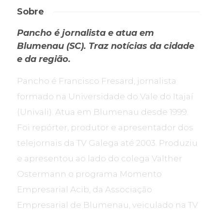
Sobre
Pancho é jornalista e atua em
Blumenau (SC). Traz notícias da cidade
e da região.
Pancho é Francisco Fresard, jornalista
formado na Universidade do Vale do Itajaí
(Univali). Atua em Blumenau desde 1999.
Foi repórter, produtor e apresentador dos
telejornais da TV Galega até 2003. Produziu
e apresentou ao lado do colega Valther
Ostermann o programa Momento
Empresarial Acib, da Associação
Empresarial de Blumenau, veiculado na TV