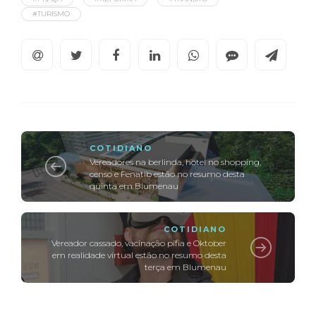
#TURISMO
COTIDIANO
Vereadores na berlinda, hotel no shopping,
censo e Fenatib estão no resumo desta
quinta em Blumenau
COTIDIANO
Vereador cassado, vacinação pífia e Oktober
em realidade virtual estão no resumo desta
terça em Blumenau