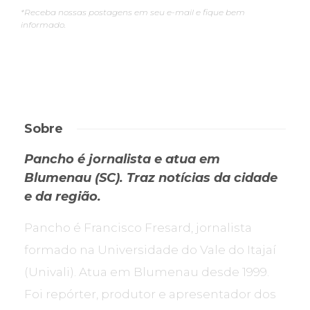
*Receba nossas postagens em seu e-mail e fique bem
informado.
Sobre
Pancho é jornalista e atua em
Blumenau (SC). Traz notícias da cidade
e da região.
Pancho é Francisco Fresard, jornalista
formado na Universidade do Vale do Itajaí
(Univali). Atua em Blumenau desde 1999.
Foi repórter, produtor e apresentador dos