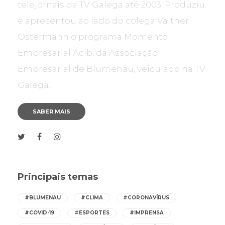
telejornais da TV Galega até 2003. Produziu
e apresentou ao lado do colega Valther
Ostermann o programa Momento
Empresarial Acib, da Associação
Empresarial de Blumenau, veiculado na TV
Galega.
SABER MAIS
Principais temas
#BLUMENAU
#CLIMA
#CORONAVÍRUS
#COVID-19
#ESPORTES
#IMPRENSA