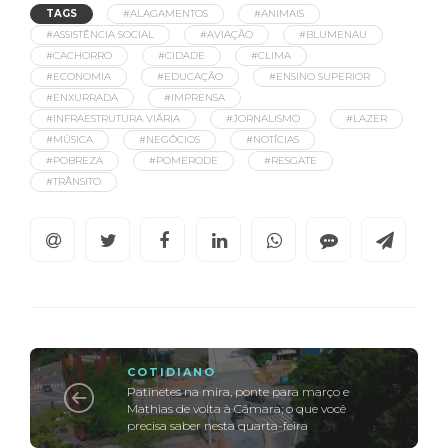
TAGS
#ALAGAMENTOS
#ANIMAIS
#ASSISTÊNCIA SOCIAL
#AVIAÇÃO
#BLUMENAU
#CACHORRO
#CIDADE
#CLIMA
#ECONOMIA
#EDUCAÇÃO
#ENSINO SUPERIOR
#ENXURRADA
#IMPRENSA
#INFRAESTRUTURA VIÁRIA
#JORNALISMO
#LAZER
#MÚSICA
#NEGÓCIOS
#NOTÍCIAS
#POBREZA
#POMERODE
#RESGATE
#TRÂNSITO
COTIDIANO
Patinetes na mira, ponte para março e
Mathias de volta à Câmara; o que você
precisa saber nesta quarta-feira