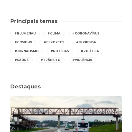
Principais temas
#BLUMENAU
#CLIMA
#CORONAVÍRUS
#COVID-19
#ESPORTES
#IMPRENSA
#JORNALISMO
#NOTÍCIAS
#POLÍTICA
#SAÚDE
#TRÂNSITO
#VIOLÊNCIA
Destaques