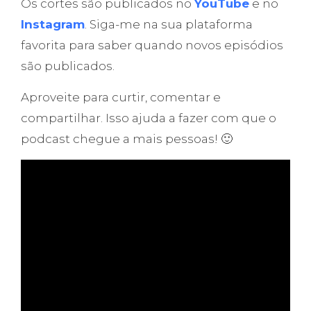
Os cortes são publicados no
YouTube
e no
Instagram
. Siga-me na sua plataforma
favorita para saber quando novos episódios
são publicados.
Aproveite para curtir, comentar e
compartilhar. Isso ajuda a fazer com que o
podcast chegue a mais pessoas! 🙂