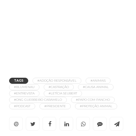
TAGS
#ADOÇÃO RESPONSÁVEL
#ANIMAIS
#BLUMENAU
#CASTRAÇÃO
#CAUSA ANIMAL
#ENTREVISTA
#LETÍCIA SEUBERT
#ONG GUERREIRO CARAMELO
#PAPO COM PANCHO
#PODCAST
#PRESIDENTE
#PROTEÇÃO ANIMAL