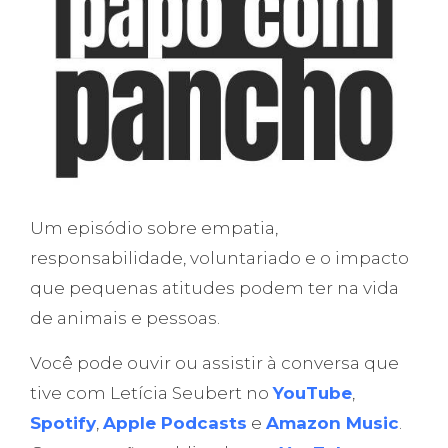
Um episódio sobre empatia,
responsabilidade, voluntariado e o impacto
que pequenas atitudes podem ter na vida
de animais e pessoas.
Você pode ouvir ou assistir à conversa que
tive com Letícia Seubert no
YouTube
,
Spotify
,
Apple Podcasts
e
Amazon Music
.