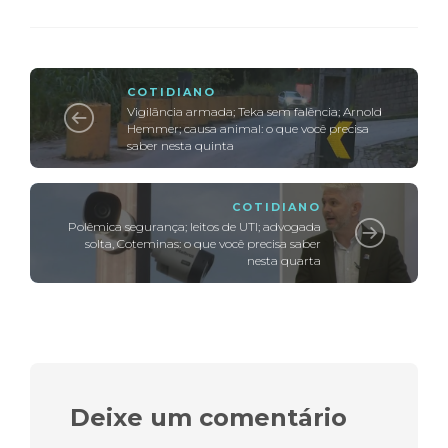
COTIDIANO
Vigilância armada; Teka sem falência; Arnold
Hemmer; causa animal: o que você precisa
saber nesta quinta
COTIDIANO
Polêmica segurança; leitos de UTI; advogada
solta, Coteminas: o que você precisa saber
nesta quarta
Deixe um comentário