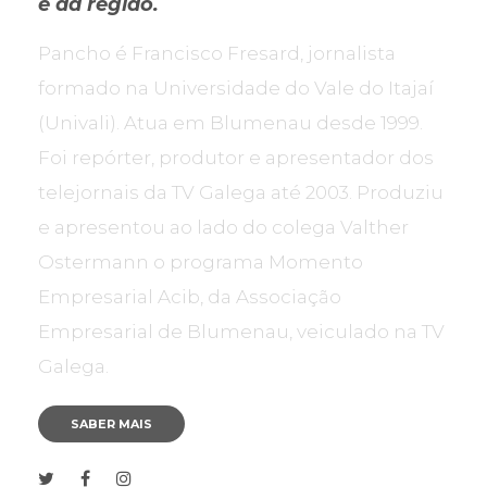
e da região.
Pancho é Francisco Fresard, jornalista
formado na Universidade do Vale do Itajaí
(Univali). Atua em Blumenau desde 1999.
Foi repórter, produtor e apresentador dos
telejornais da TV Galega até 2003. Produziu
e apresentou ao lado do colega Valther
Ostermann o programa Momento
Empresarial Acib, da Associação
Empresarial de Blumenau, veiculado na TV
Galega.
SABER MAIS