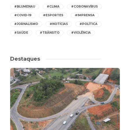
#BLUMENAU
#CLIMA
#CORONAVÍRUS
#COVID-19
#ESPORTES
#IMPRENSA
#JORNALISMO
#NOTÍCIAS
#POLÍTICA
#SAÚDE
#TRÂNSITO
#VIOLÊNCIA
Destaques