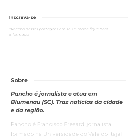
Inscreva-se
*Receba nossas postagens em seu e-mail e fique bem
informado.
Sobre
Pancho é jornalista e atua em
Blumenau (SC). Traz notícias da cidade
e da região.
Pancho é Francisco Fresard, jornalista
formado na Universidade do Vale do Itajaí