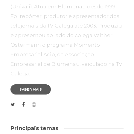
(Univali). Atua em Blumenau desde 1999.
Foi repórter, produtor e apresentador dos
telejornais da TV Galega até 2003. Produziu
e apresentou ao lado do colega Valther
Ostermann o programa Momento
Empresarial Acib, da Associação
Empresarial de Blumenau, veiculado na TV
Galega.
SABER MAIS
Principais temas