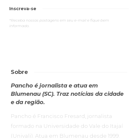
Inscreva-se
*Receba nossas postagens em seu e-mail e fique bem
informado.
Sobre
Pancho é jornalista e atua em
Blumenau (SC). Traz notícias da cidade
e da região.
Pancho é Francisco Fresard, jornalista
formado na Universidade do Vale do Itajaí
(Univali). Atua em Blumenau desde 1999.