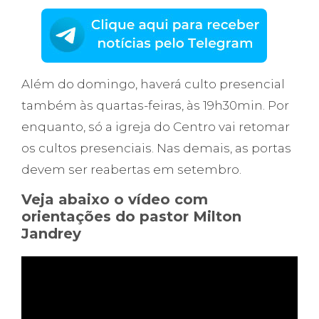
Além do domingo, haverá culto presencial
também às quartas-feiras, às 19h30min. Por
enquanto, só a igreja do Centro vai retomar
os cultos presenciais. Nas demais, as portas
devem ser reabertas em setembro.
Veja abaixo o vídeo com
orientações do pastor Milton
Jandrey