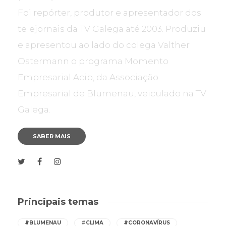
Foi repórter, produtor e apresentador dos
telejornais da TV Galega até 2003. Produziu
e apresentou ao lado do colega Valther
Ostermann o programa Momento
Empresarial Acib, da Associação
Empresarial de Blumenau, veiculado na TV
Galega.
SABER MAIS
Principais temas
#BLUMENAU
#CLIMA
#CORONAVÍRUS