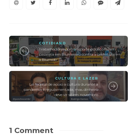
COTIDIANO
Trabalhadores do transporte público fazem
passeata em Blumenau contra a prefeitura e
a Blumob
CULTURA E LAZER
Lei federal de apoio a cultura durante a
pandemia é regulamentada, mas dinheiro
deve vir só em novembro
1 Comment