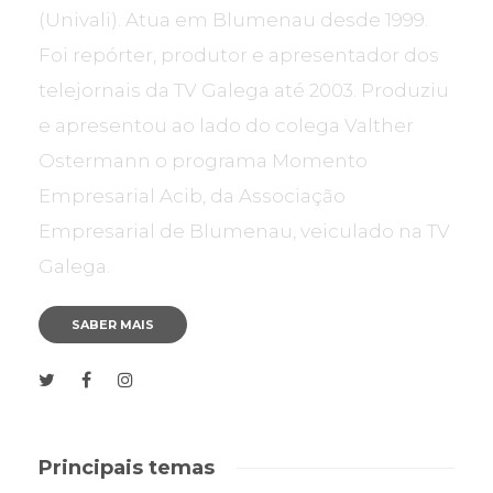
(Univali). Atua em Blumenau desde 1999.
Foi repórter, produtor e apresentador dos
telejornais da TV Galega até 2003. Produziu
e apresentou ao lado do colega Valther
Ostermann o programa Momento
Empresarial Acib, da Associação
Empresarial de Blumenau, veiculado na TV
Galega.
SABER MAIS
Principais temas