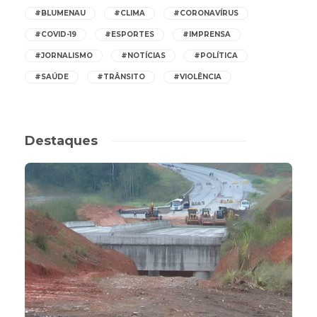
#BLUMENAU
#CLIMA
#CORONAVÍRUS
#COVID-19
#ESPORTES
#IMPRENSA
#JORNALISMO
#NOTÍCIAS
#POLÍTICA
#SAÚDE
#TRÂNSITO
#VIOLÊNCIA
Destaques