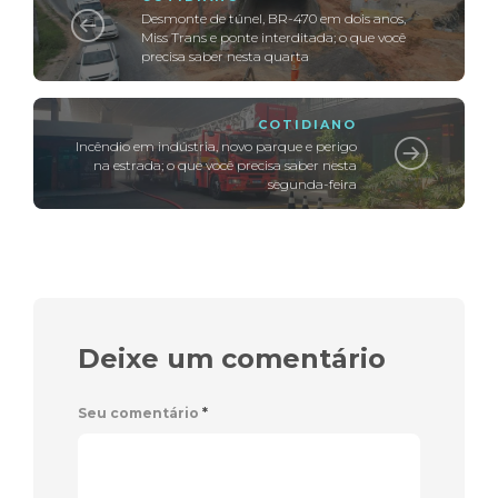
Desmonte de túnel, BR-470 em dois anos,
Miss Trans e ponte interditada; o que você
precisa saber nesta quarta
COTIDIANO
Incêndio em indústria, novo parque e perigo
na estrada; o que você precisa saber nesta
segunda-feira
Deixe um comentário
Seu comentário
*