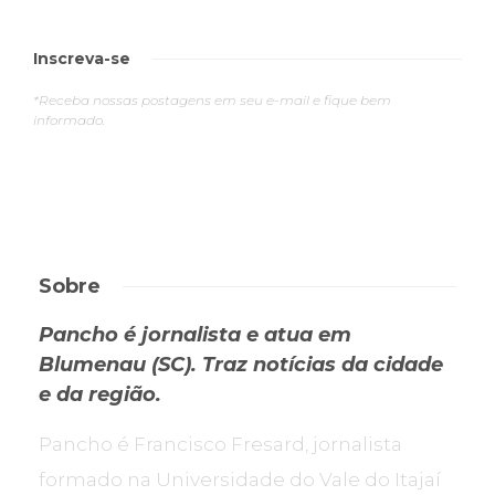
Inscreva-se
*Receba nossas postagens em seu e-mail e fique bem
informado.
Sobre
Pancho é jornalista e atua em
Blumenau (SC). Traz notícias da cidade
e da região.
Pancho é Francisco Fresard, jornalista
formado na Universidade do Vale do Itajaí