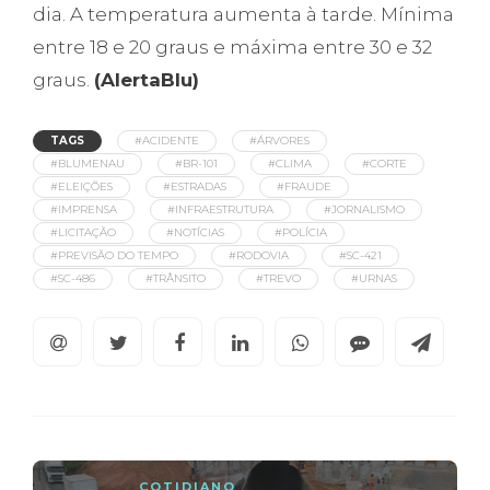
dia. A temperatura aumenta à tarde. Mínima
entre 18 e 20 graus e máxima entre 30 e 32
graus.
(AlertaBlu)
TAGS
#ACIDENTE
#ÁRVORES
#BLUMENAU
#BR-101
#CLIMA
#CORTE
#ELEIÇÕES
#ESTRADAS
#FRAUDE
#IMPRENSA
#INFRAESTRUTURA
#JORNALISMO
#LICITAÇÃO
#NOTÍCIAS
#POLÍCIA
#PREVISÃO DO TEMPO
#RODOVIA
#SC-421
#SC-486
#TRÂNSITO
#TREVO
#URNAS
COTIDIANO