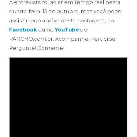
A entrevista foi ao ar em tempo real nesta
quarta-feira, 13 de outubro, mas você pode
assistir logo abaixo desta postagem, no
Facebook
ou no
YouTube
do
PANCHO.com.br. Acompanhe! Participe!
Pergunte! Comente!