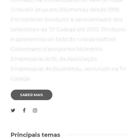
(Univali). Atua em Blumenau desde 1999.
Foi repórter, produtor e apresentador dos
telejornais da TV Galega até 2003. Produziu
e apresentou ao lado do colega Valther
Ostermann o programa Momento
Empresarial Acib, da Associação
Empresarial de Blumenau, veiculado na TV
Galega.
SABER MAIS
Principais temas