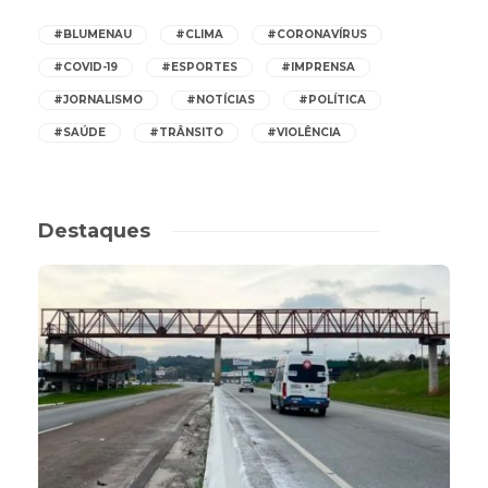
#BLUMENAU
#CLIMA
#CORONAVÍRUS
#COVID-19
#ESPORTES
#IMPRENSA
#JORNALISMO
#NOTÍCIAS
#POLÍTICA
#SAÚDE
#TRÂNSITO
#VIOLÊNCIA
Destaques