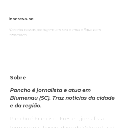
Inscreva-se
*Receba nossas postagens em seu e-mail e fique bem
informado.
Sobre
Pancho é jornalista e atua em
Blumenau (SC). Traz notícias da cidade
e da região.
Pancho é Francisco Fresard, jornalista
formado na Universidade do Vale do Itajaí