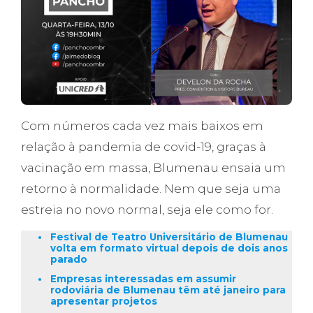
Com números cada vez mais baixos em
relação à pandemia de covid-19, graças à
vacinação em massa, Blumenau ensaia um
retorno à normalidade. Nem que seja uma
estreia no novo normal, seja ele como for.
Festival de Teatro Universitário de Blumenau
volta em formato virtual depois de dois anos
parado
Empresas interessadas em assumir
rodoviária de Blumenau têm até janeiro para
apresentar projetos