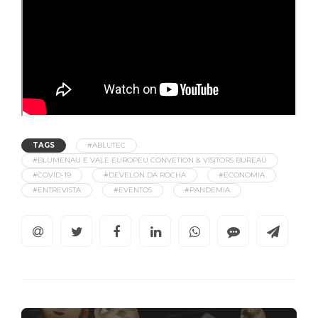
TAGS
#ABLUTEC
#BLUMENAU E VALE EUROPEU CONVETION & VISITORS BUREAU
#COVID-19
#DEVELON DA ROCHA
#ECONOMIA
#ENTREVISTA
#EVENTOS
#PANDEMIA