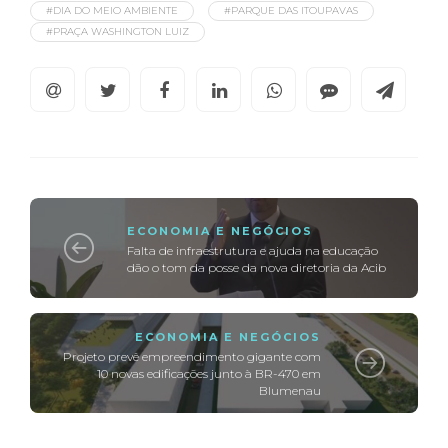
#DIA DO MEIO AMBIENTE
#PARQUE DAS ITOUPAVAS
#PRAÇA WASHINGTON LUIZ
ECONOMIA E NEGÓCIOS
Falta de infraestrutura e ajuda na educação
dão o tom da posse da nova diretoria da Acib
ECONOMIA E NEGÓCIOS
Projeto prevê empreendimento gigante com
10 novas edificações junto à BR-470 em
Blumenau