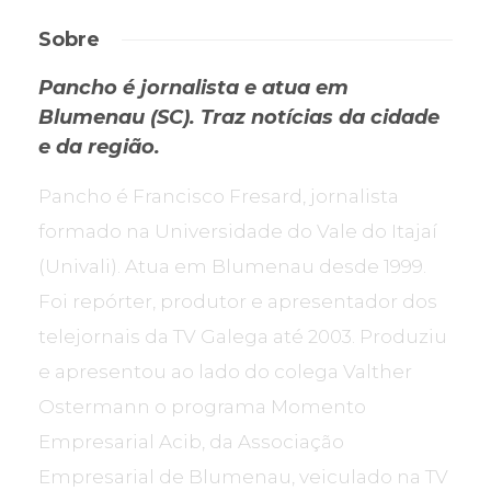
Sobre
Pancho é jornalista e atua em
Blumenau (SC). Traz notícias da cidade
e da região.
Pancho é Francisco Fresard, jornalista
formado na Universidade do Vale do Itajaí
(Univali). Atua em Blumenau desde 1999.
Foi repórter, produtor e apresentador dos
telejornais da TV Galega até 2003. Produziu
e apresentou ao lado do colega Valther
Ostermann o programa Momento
Empresarial Acib, da Associação
Empresarial de Blumenau, veiculado na TV