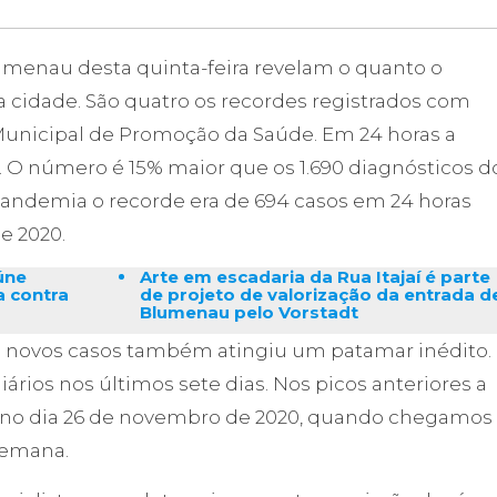
enau desta quinta-feira revelam o quanto o
a cidade. São quatro os recordes registrados com
Municipal de Promoção da Saúde. Em 24 horas a
s. O número é 15% maior que os 1.690 diagnósticos d
 pandemia o recorde era de 694 casos em 24 horas
e 2020.
eúne
Arte em escadaria da Rua Itajaí é parte
 contra
de projeto de valorização da entrada d
Blumenau pelo Vorstadt
e novos casos também atingiu um patamar inédito.
iários nos últimos sete dias. Nos picos anteriores a
a no dia 26 de novembro de 2020, quando chegamos
semana.