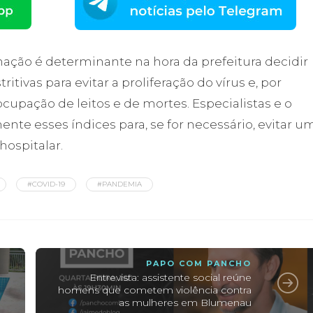
ação é determinante na hora da prefeitura decidir
tivas para evitar a proliferação do vírus e, por
upação de leitos e de mortes. Especialistas e o
te esses índices para, se for necessário, evitar u
hospitalar.
#COVID-19
#PANDEMIA
PAPO COM PANCHO
Entrevista: assistente social reúne
homens que cometem violência contra
as mulheres em Blumenau