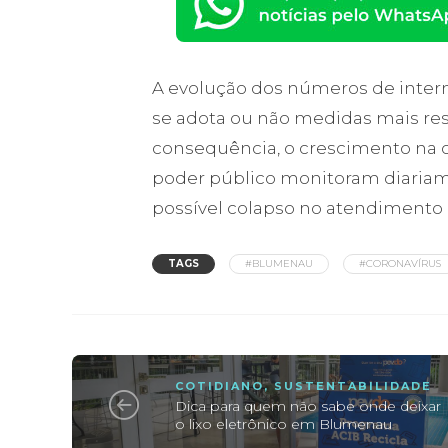
A evolução dos números de intern
se adota ou não medidas mais restri
consequência, o crescimento na oc
poder público monitoram diariamen
possível colapso no atendimento 
TAGS
#BLUMENAU
#CORONAVÍRUS
COTIDIANO
,
SUSTENTABILIDADE
Dica para quem não sabe onde deixar
o lixo eletrônico em Blumenau