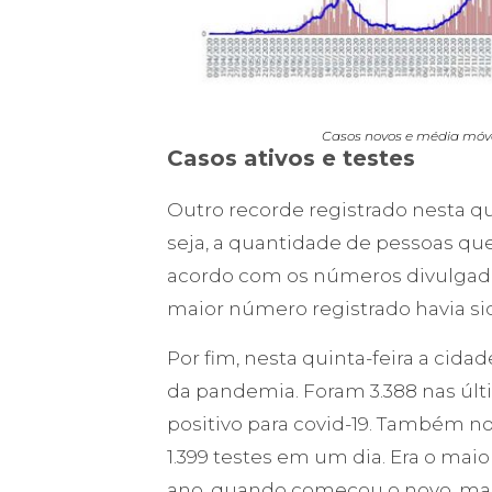
Casos novos e média móve
Casos ativos e testes
Outro recorde registrado nesta q
seja, a quantidade de pessoas qu
acordo com os números divulgad
maior número registrado havia si
Por fim, nesta quinta-feira a cid
da pandemia. Foram 3.388 nas últi
positivo para covid-19. Também n
1.399 testes em um dia. Era o mai
ano, quando começou o novo, ma