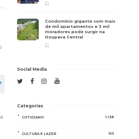
Condomínio gigante com mais
de mil apartamentos e 3 mil
moradores pode surgir na
Itoupava Central
o
Social Media
e
Categorias
 a
1.138
COTIDIANO
153
CULTURA E LAZER