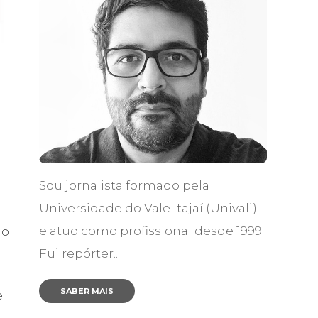
o
Sou jornalista formado pela
Universidade do Vale Itajaí (Univali)
e atuo como profissional desde 1999.
io
Fui repórter...
SABER MAIS
e