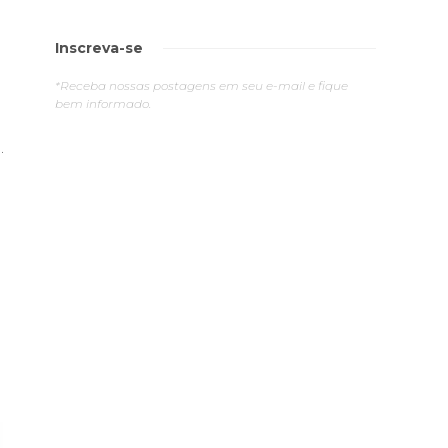
Inscreva-se
*Receba nossas postagens em seu e-mail e fique
bem informado.
.