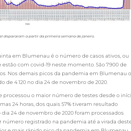
l dispararam a partir da primeira semana de janeiro.
uinta em Blumenau é o número de casos ativos, ou
e estão com covid-19 neste momento. São 7.900 de
os. Nos demais picos da pandemia em Blumenau 
do de 4.120 no dia 24 de novembro de 2020.
ade processou o maior número de testes desde o iníc
mas 24 horas, dos quais 57% tiveram resultado
o dia 24 de novembro de 2020 foram processados
or número registrado na pandemia até a virada dest
ior e mais rápido pico da pandemia em Blumenau.