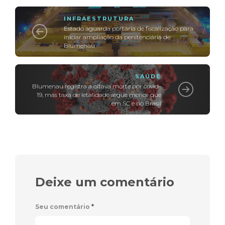
INFRAESTRUTURA
Estado aguarda portaria de fiscalização para
iniciar ampliação da penitenciária de
Blumenau
SAÚDE
Blumenau registra a oitava morte por covid-
19, mas taxa de letalidade segue menor que
em SC e no Brasil
Deixe um comentário
Seu comentário
*