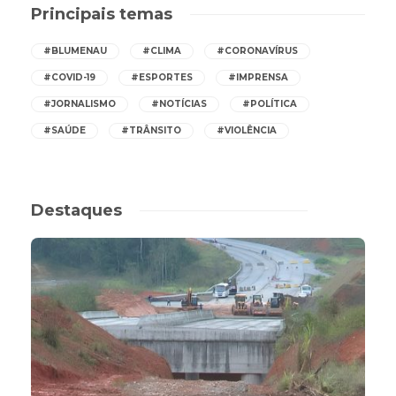
Principais temas
#BLUMENAU
#CLIMA
#CORONAVÍRUS
#COVID-19
#ESPORTES
#IMPRENSA
#JORNALISMO
#NOTÍCIAS
#POLÍTICA
#SAÚDE
#TRÂNSITO
#VIOLÊNCIA
Destaques