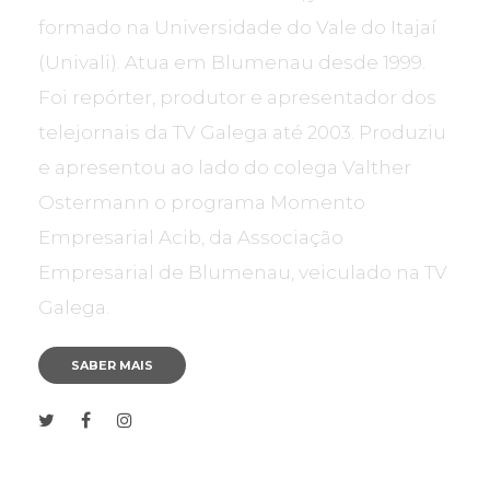
formado na Universidade do Vale do Itajaí
(Univali). Atua em Blumenau desde 1999.
Foi repórter, produtor e apresentador dos
telejornais da TV Galega até 2003. Produziu
e apresentou ao lado do colega Valther
Ostermann o programa Momento
Empresarial Acib, da Associação
Empresarial de Blumenau, veiculado na TV
Galega.
SABER MAIS