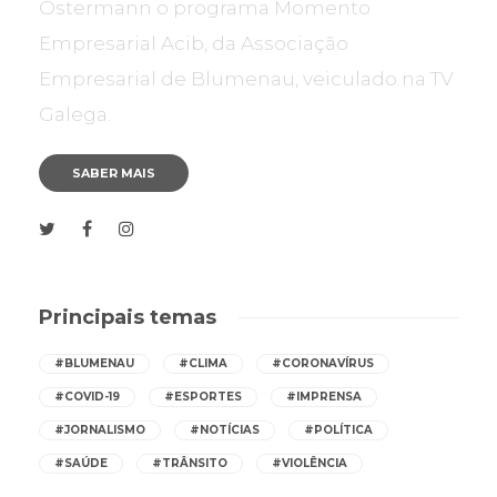
Ostermann o programa Momento
Empresarial Acib, da Associação
Empresarial de Blumenau, veiculado na TV
Galega.
SABER MAIS
Principais temas
#BLUMENAU
#CLIMA
#CORONAVÍRUS
#COVID-19
#ESPORTES
#IMPRENSA
#JORNALISMO
#NOTÍCIAS
#POLÍTICA
#SAÚDE
#TRÂNSITO
#VIOLÊNCIA