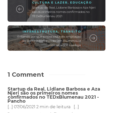
CULTURA E LAZER
,
EDUCAÇÃO
Startup da Real, Lidiane Barbosa e Aza Njeri
são os primeiros nomes confirmados no
TEDxBlumenau 2021
INFRAESTRUTURA
,
TRÂNSITO
Entenda por que a nova pista da ampliação
da ponte Adolfo Konder em Blumenau é
mais alta que a antiga
1 Comment
Startup da Real, Lidiane Barbosa e Aza
Njeri são os primeiros nomes
confirmados no TEDxBlumenau 2021 -
Pancho
[…] 07/06/2021 2 min de leitura […]