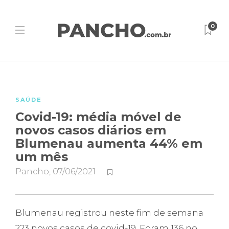
0
SAÚDE
Covid-19: média móvel de
novos casos diários em
Blumenau aumenta 44% em
um mês
Pancho
,
07/06/2021
Blumenau registrou neste fim de semana
223 novos casos de covid-19. Foram 136 no