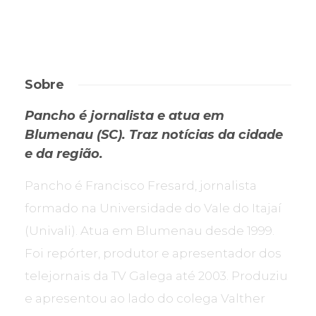
Sobre
Pancho é jornalista e atua em
Blumenau (SC). Traz notícias da cidade
e da região.
Pancho é Francisco Fresard, jornalista
formado na Universidade do Vale do Itajaí
(Univali). Atua em Blumenau desde 1999.
Foi repórter, produtor e apresentador dos
telejornais da TV Galega até 2003. Produziu
e apresentou ao lado do colega Valther