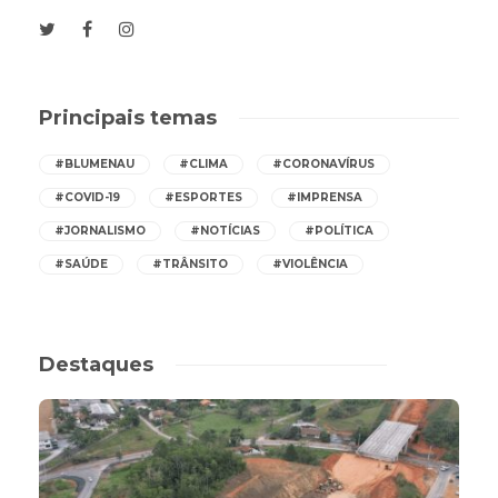
Principais temas
#BLUMENAU
#CLIMA
#CORONAVÍRUS
#COVID-19
#ESPORTES
#IMPRENSA
#JORNALISMO
#NOTÍCIAS
#POLÍTICA
#SAÚDE
#TRÂNSITO
#VIOLÊNCIA
Destaques