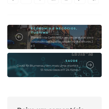
ECONOMIA E NEGÓCIOS
,
TURISMO
Parque Vila Germânica vai lançar edital para
concessão das lojas de souvenirs dos setores 2
e 3
SAÚDE
Covid-19: Blumenau tem mais uma morte e
51 novos casos em 24 horas