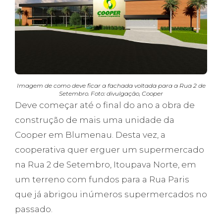
Imagem de como deve ficar a fachada voltada para a Rua 2 de
Setembro. Foto: divulgação, Cooper
Deve começar até o final do ano a obra de
construção de mais uma unidade da
Cooper em Blumenau. Desta vez, a
cooperativa quer erguer um supermercado
na Rua 2 de Setembro, Itoupava Norte, em
um terreno com fundos para a Rua Paris
que já abrigou inúmeros supermercados no
passado.