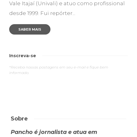
Vale Itajaí (Univali) e atuo como profissional
desde 1999. Fui repórter...
SABER MAIS
Inscreva-se
*Receba nossas postagens em seu e-mail e fique bem
informado.
Sobre
Pancho é jornalista e atua em