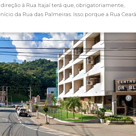
eção à Rua Itajaí terá que, obrigatoriamente,
início da Rua das Palmeiras. Isso porque a Rua Cear