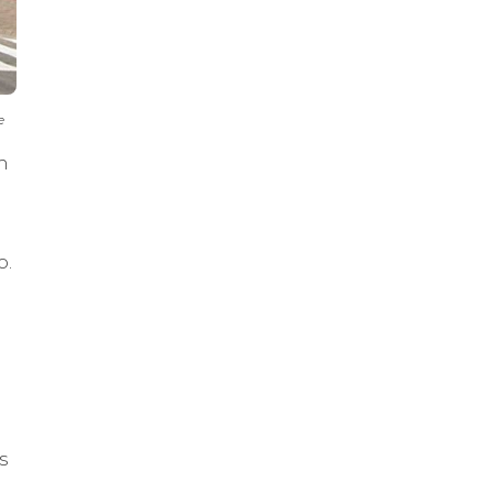
e
m
o.
s