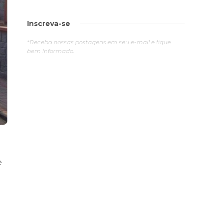
Inscreva-se
*Receba nossas postagens em seu e-mail e fique
bem informado.
e