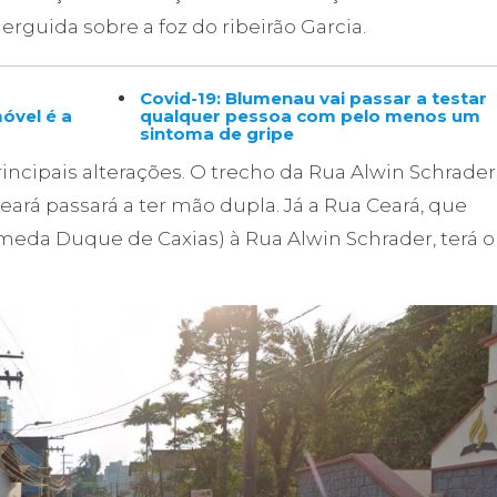
rguida sobre a foz do ribeirão Garcia.
Covid-19: Blumenau vai passar a testar
óvel é a
qualquer pessoa com pelo menos um
sintoma de gripe
rincipais alterações. O trecho da Rua Alwin Schrader
ará passará a ter mão dupla. Já a Rua Ceará, que
ameda Duque de Caxias) à Rua Alwin Schrader, terá o