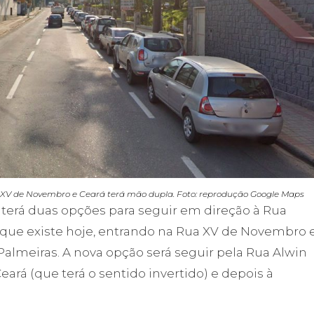
s XV de Novembro e Ceará terá mão dupla. Foto: reprodução Google Maps
 terá duas opções para seguir em direção à Rua
que existe hoje, entrando na Rua XV de Novembro 
almeiras. A nova opção será seguir pela Rua Alwin
Ceará (que terá o sentido invertido) e depois à