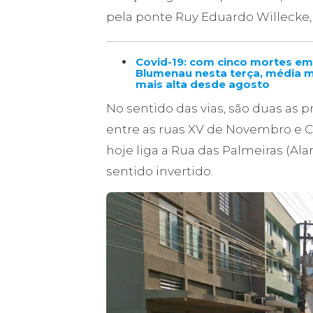
pela ponte Ruy Eduardo Willecke, e
Covid-19: com cinco mortes em
Blumenau nesta terça, média m
mais alta desde agosto
No sentido das vias, são duas as p
entre as ruas XV de Novembro e Ce
hoje liga a Rua das Palmeiras (Al
sentido invertido.