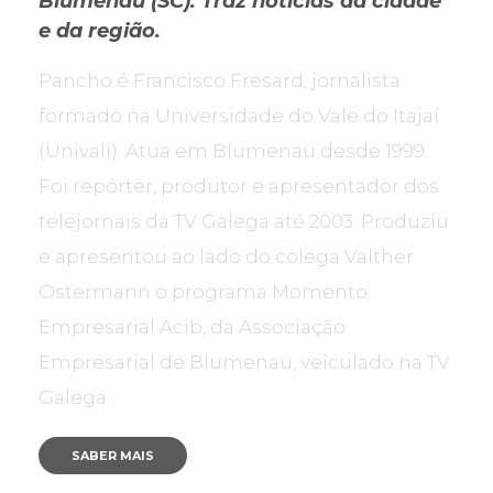
Blumenau (SC). Traz notícias da cidade
e da região.
Pancho é Francisco Fresard, jornalista
formado na Universidade do Vale do Itajaí
(Univali). Atua em Blumenau desde 1999.
Foi repórter, produtor e apresentador dos
telejornais da TV Galega até 2003. Produziu
e apresentou ao lado do colega Valther
Ostermann o programa Momento
Empresarial Acib, da Associação
Empresarial de Blumenau, veiculado na TV
Galega.
SABER MAIS