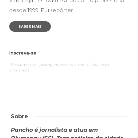
Vale Itajaí (Univali) e atuo como profissional
desde 1999. Fui repórter...
SABER MAIS
Inscreva-se
*Receba nossas postagens em seu e-mail e fique bem
informado.
Sobre
Pancho é jornalista e atua em