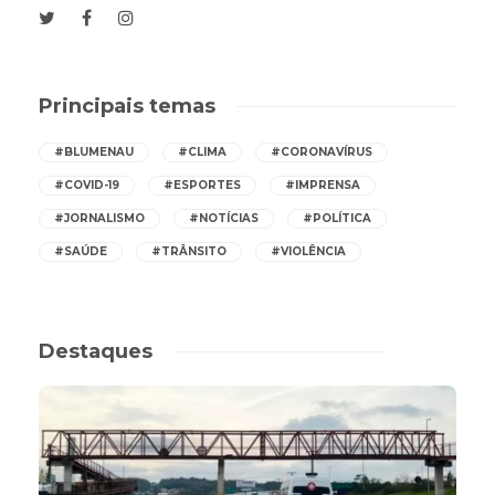
Principais temas
#BLUMENAU
#CLIMA
#CORONAVÍRUS
#COVID-19
#ESPORTES
#IMPRENSA
#JORNALISMO
#NOTÍCIAS
#POLÍTICA
#SAÚDE
#TRÂNSITO
#VIOLÊNCIA
Destaques