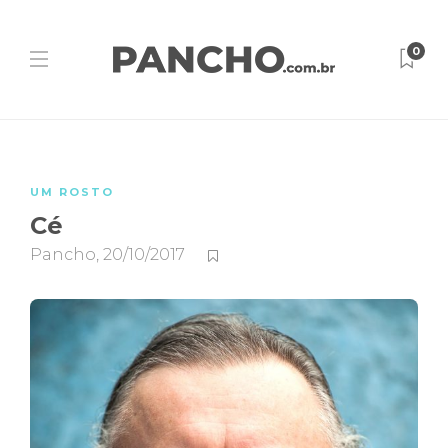
0
UM ROSTO
Cé
Pancho
,
20/10/2017