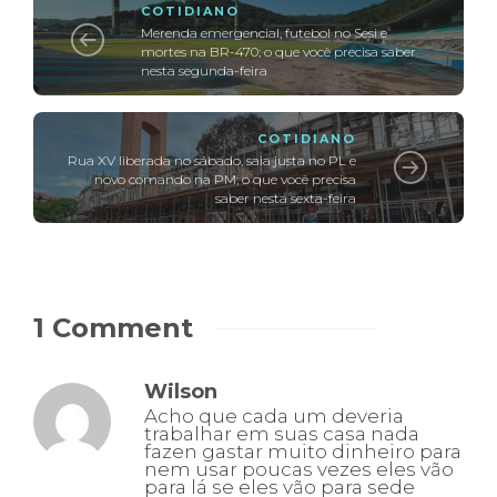
COTIDIANO
Merenda emergencial, futebol no Sesi e
mortes na BR-470; o que você precisa saber
nesta segunda-feira
COTIDIANO
Rua XV liberada no sábado, saia justa no PL e
novo comando na PM; o que você precisa
saber nesta sexta-feira
1 Comment
Wilson
Acho que cada um deveria
trabalhar em suas casa nada
fazen gastar muito dinheiro para
nem usar poucas vezes eles vão
para lá se eles vão para sede