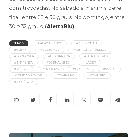
com trovoadas. No sábado a máxima deve
ficar entre 28 e 30 graus. No domingo, entre
30 e 32 graus.
(AlertaBlu)
TAGS
#ALAGAMENTO
#BLUMENAU
#CLIMA
#COSTUMES
#DINHEIRO PÚBLICO
#ECONOMIA
#ENXURRADA
#FEIRA DE RUA
#IMPRENSA
#JORNALISMO
#LAZER
#MÚSICA
#NOTÍCIAS
#POLÍTICA
#SAÚDE
#SOLIDARIEDADE
#TRABALHO
#TRÂNSITO
#VIOLÊNCIA