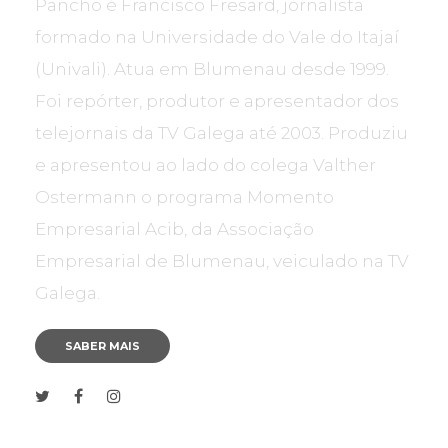
Pancho é Francisco Fresard, jornalista
formado na Universidade do Vale do Itajaí
(Univali). Atua em Blumenau desde 1999.
Foi repórter, produtor e apresentador dos
telejornais da TV Galega até 2003. Produziu
e apresentou ao lado do colega Valther
Ostermann o programa Momento
Empresarial Acib, da Associação
Empresarial de Blumenau, veiculado na TV
Galega.
SABER MAIS