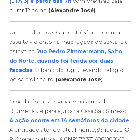
(ETA 3) a partir das 7h
com previsão para
durar 12 horas.
(Alexandre José)
Uma mulher de 33 anos foi vítima de um
assalto violento na madrugada de sexta. Ela
estava na
Rua Pedro Zimmermann, Salto
do Norte, quando foi ferida por duas
facadas
. O bandido fugiu levando relógio,
bolsa e dinheiro.
(Alexandre José)
O pedágio deste sábado nas ruas de
Blumenau é para ajudar a Casa São Simeão.
A ação ocorre em 14 semáforos da cidade
.
A entidade atende, atualmente, 95 idosos. O
PIX para colaborar é CNPJ 79.371.696/0001-12.