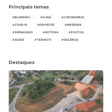
Principais temas
#BLUMENAU
#CLIMA
#CORONAVÍRUS
#COVID-19
#ESPORTES
#IMPRENSA
#JORNALISMO
#NOTÍCIAS
#POLÍTICA
#SAÚDE
#TRÂNSITO
#VIOLÊNCIA
Destaques