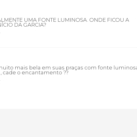
LMENTE UMA FONTE LUMINOSA. ONDE FICOU A
ÍCIO DA GARCIA?
r
muito mais bela em suas praças com fonte luminosa
, cade o encantamento ??
r