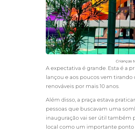
Crianças t
A expectativa é grande. Esta é a 
lançou e aos poucos vem tirando d
renováveis por mais 10 anos.
Além disso, a praça estava pratic
pessoas que buscavam uma sombr
inauguração vai ser útil também 
local como um importante ponto 