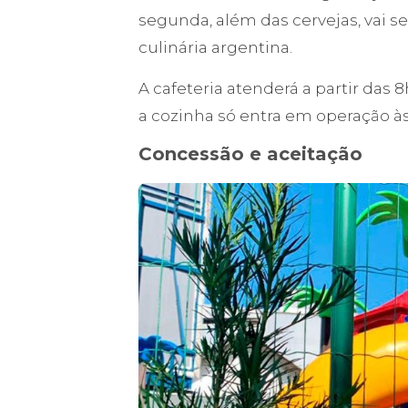
segunda, além das cervejas, vai se
culinária argentina.
A cafeteria atenderá a partir das 
a cozinha só entra em operação à
Concessão e aceitação