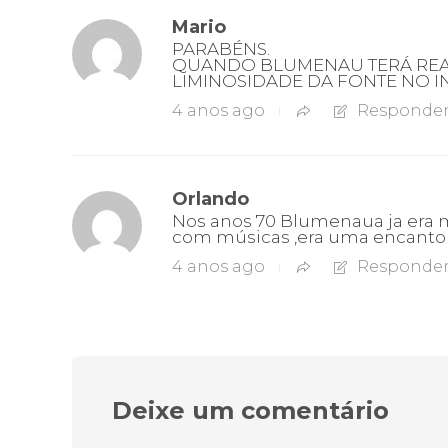
Mario
PARABÉNS.
QUANDO BLUMENAU TERÁ REA
LIMINOSIDADE DA FONTE NO IN
4 anos ago
Responde
Orlando
Nos anos 70 Blumenaua ja era 
com músicas ,era uma encanto 
4 anos ago
Responde
Deixe um comentário