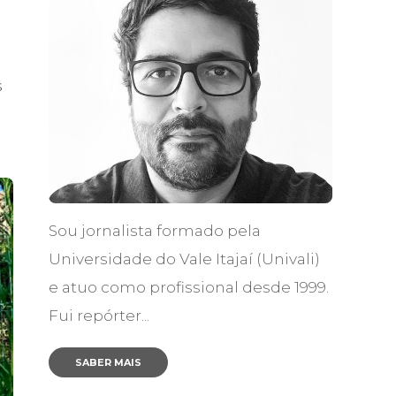
s
Sou jornalista formado pela
Universidade do Vale Itajaí (Univali)
e atuo como profissional desde 1999.
Fui repórter...
SABER MAIS