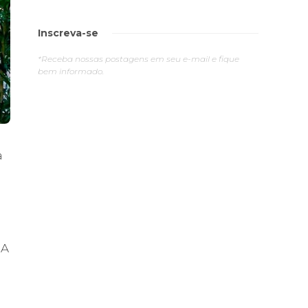
Inscreva-se
*Receba nossas postagens em seu e-mail e fique
bem informado.
a
 A
o