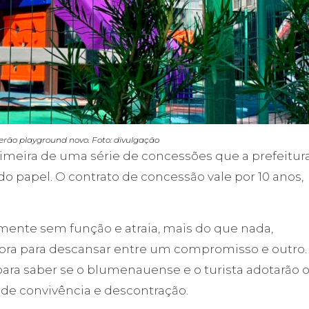
erão playground novo. Foto: divulgação
primeira de uma série de concessões que a prefeitur
o papel. O contrato de concessão vale por 10 anos,
amente sem função e atraia, mais do que nada,
a para descansar entre um compromisso e outro.
para saber se o blumenauense e o turista adotarão 
de convivência e descontração.