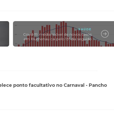
SAÚDE
Covid-19: média móvel de novos casos
em Blumenau cai pelo 13º dia seguido
lece ponto facultativo no Carnaval - Pancho