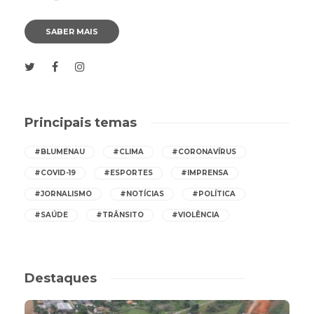
SABER MAIS
Principais temas
#BLUMENAU
#CLIMA
#CORONAVÍRUS
#COVID-19
#ESPORTES
#IMPRENSA
#JORNALISMO
#NOTÍCIAS
#POLÍTICA
#SAÚDE
#TRÂNSITO
#VIOLÊNCIA
Destaques