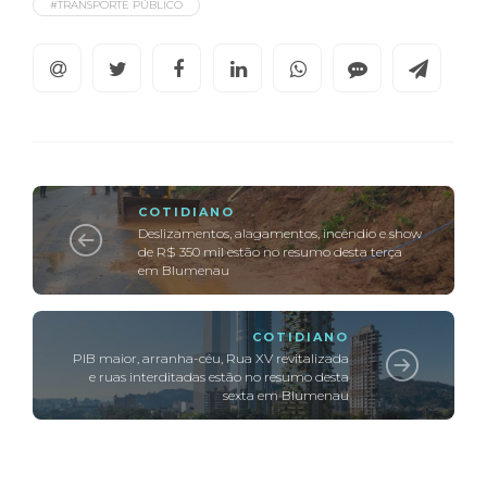
#TRANSPORTE PÚBLICO
COTIDIANO
Deslizamentos, alagamentos, incêndio e show
de R$ 350 mil estão no resumo desta terça
em Blumenau
COTIDIANO
PIB maior, arranha-céu, Rua XV revitalizada
e ruas interditadas estão no resumo desta
sexta em Blumenau