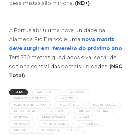
pessimistas são minoria.
(ND+)
—
A Portus abriu uma nova unidade na
Alameda Rio Branco e uma
nova matriz
deve surgir em fevereiro do próximo ano
.
Terá 750 metros quadrados e vai servir de
cozinha central das demais unidades.
(NSC
Total)
TAGS
#ACIDENTES
#ANIMAIS
#AR-CONDICIONADO
#BR-470
#CENTRO HISTÓRICO
#COMÉRCIO
#CONSTRUÇÃO
#DUPLICAÇÃO
#INDAIAL
#INFRAESTRUTURA
#JUSTIÇA
#MAUS-TRATOS
#NATAL
#PADARIA
#PADRE IGREJA
#POLÍTICA
#PORTUS
#TRANSPORTE COLETIVO