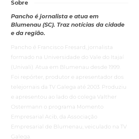
Sobre
Pancho é jornalista e atua em
Blumenau (SC). Traz notícias da cidade
e da região.
Pancho é Francisco Fresard, jornalista
formado na Universidade do Vale do Itajaí
(Univali). Atua em Blumenau desde 1999.
Foi repórter, produtor e apresentador dos
telejornais da TV Galega até 2003. Produziu
e apresentou ao lado do colega Valther
Ostermann o programa Momento
Empresarial Acib, da Associação
Empresarial de Blumenau, veiculado na TV
Galega.