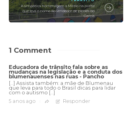
A simpática homenagem a Mirelo na ponte
que leva o nome do vendedor de picolés do
Garcia
1 Comment
Educadora de trânsito fala sobre as
mudanças na legislação e a conduta dos
blumenauenses nas ruas - Pancho
[…] Assista também: a mãe de Blumenau
que leva para todo o Brasil dicas para lidar
com o autismo […]
5 anos ago
Responder