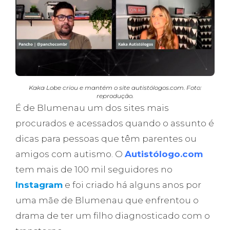
Kaka Lobe criou e mantém o site autistólogos.com. Foto:
reprodução.
É de Blumenau um dos sites mais
procurados e acessados quando o assunto é
dicas para pessoas que têm parentes ou
amigos com autismo. O
Autistólogo.com
tem mais de 100 mil seguidores no
Instagram
e foi criado há alguns anos por
uma mãe de Blumenau que enfrentou o
drama de ter um filho diagnosticado com o