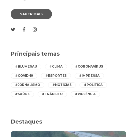
SABER MAIS
Principais temas
#BLUMENAU
#CLIMA
#CORONAVÍRUS
#COVID-19
#ESPORTES
#IMPRENSA
#JORNALISMO
#NOTÍCIAS
#POLÍTICA
#SAÚDE
#TRÂNSITO
#VIOLÊNCIA
Destaques