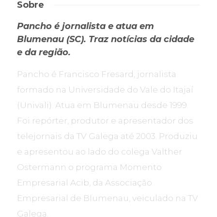
Sobre
Pancho é jornalista e atua em
Blumenau (SC). Traz notícias da cidade
e da região.
Pancho é Francisco Fresard, jornalista
formado na Universidade do Vale do Itajaí
(Univali). Atua em Blumenau desde 1999.
Foi repórter, produtor e apresentador dos
telejornais da TV Galega até 2003. Produziu
e apresentou ao lado do colega Valther
Ostermann o programa Momento
Empresarial Acib, da Associação
Empresarial de Blumenau, veiculado na TV
Galega.