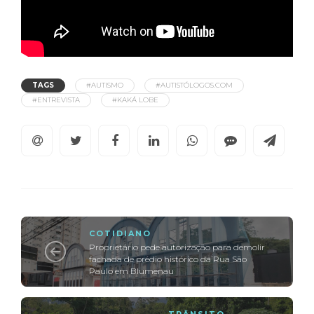
TAGS
#AUTISMO
#AUTISTÓLOGOS.COM
#ENTREVISTA
#KAKÁ LOBE
COTIDIANO
Proprietário pede autorização para demolir
fachada de prédio histórico da Rua São
Paulo em Blumenau
TRÂNSITO