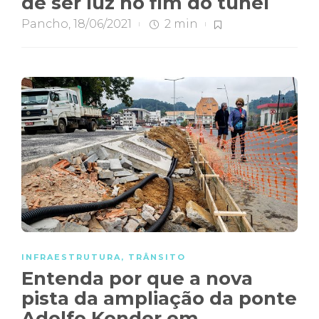
de ser luz no fim do túnel
Pancho
,
18/06/2021
2 min
INFRAESTRUTURA
,
TRÂNSITO
Entenda por que a nova
pista da ampliação da ponte
Adolfo Konder em