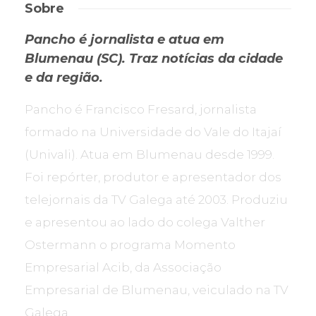
Sobre
Pancho é jornalista e atua em
Blumenau (SC). Traz notícias da cidade
e da região.
Pancho é Francisco Fresard, jornalista
formado na Universidade do Vale do Itajaí
(Univali). Atua em Blumenau desde 1999.
Foi repórter, produtor e apresentador dos
telejornais da TV Galega até 2003. Produziu
e apresentou ao lado do colega Valther
Ostermann o programa Momento
Empresarial Acib, da Associação
Empresarial de Blumenau, veiculado na TV
Galega.