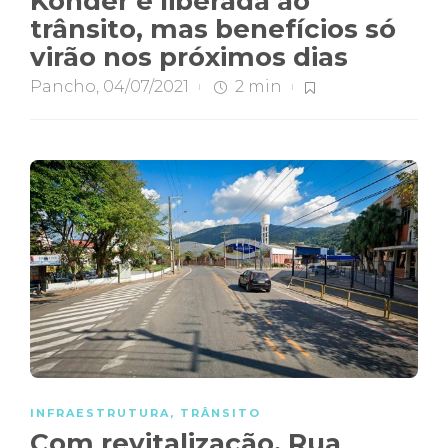
Konder é liberada ao
trânsito, mas benefícios só
virão nos próximos dias
Pancho
,
04/07/2021
2 min
INFRAESTRUTURA
,
TRÂNSITO
Com revitalização, Rua