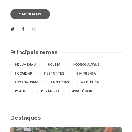
SABER MAIS
Principais temas
#BLUMENAU
#CLIMA
#CORONAVÍRUS
#COVID-19
#ESPORTES
#IMPRENSA
#JORNALISMO
#NOTÍCIAS
#POLÍTICA
#SAÚDE
#TRÂNSITO
#VIOLÊNCIA
Destaques