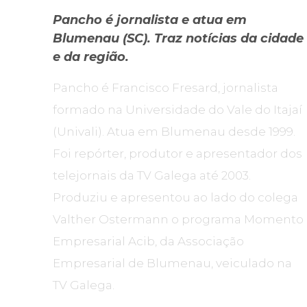
Pancho é jornalista e atua em
Blumenau (SC). Traz notícias da cidade
e da região.
Pancho é Francisco Fresard, jornalista
formado na Universidade do Vale do Itajaí
(Univali). Atua em Blumenau desde 1999.
Foi repórter, produtor e apresentador dos
telejornais da TV Galega até 2003.
Produziu e apresentou ao lado do colega
Valther Ostermann o programa Momento
Empresarial Acib, da Associação
Empresarial de Blumenau, veiculado na
TV Galega.