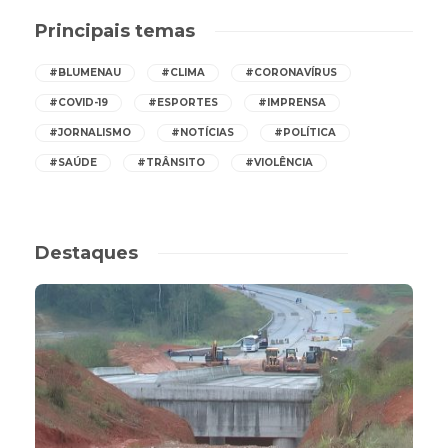
Principais temas
#BLUMENAU
#CLIMA
#CORONAVÍRUS
#COVID-19
#ESPORTES
#IMPRENSA
#JORNALISMO
#NOTÍCIAS
#POLÍTICA
#SAÚDE
#TRÂNSITO
#VIOLÊNCIA
Destaques