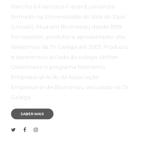
Pancho é Francisco Fresard, jornalista
formado na Universidade do Vale do Itajaí
(Univali). Atua em Blumenau desde 1999.
Foi repórter, produtor e apresentador dos
telejornais da TV Galega até 2003. Produziu
e apresentou ao lado do colega Valther
Ostermann o programa Momento
Empresarial Acib, da Associação
Empresarial de Blumenau, veiculado na TV
Galega.
SABER MAIS