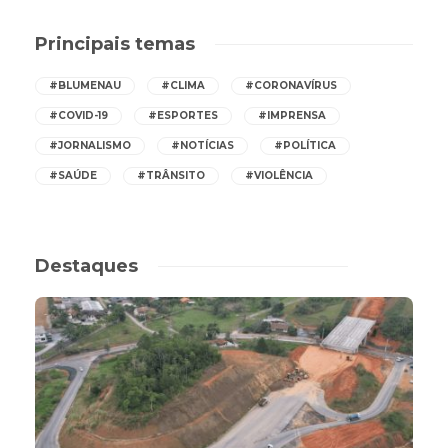
Principais temas
#BLUMENAU
#CLIMA
#CORONAVÍRUS
#COVID-19
#ESPORTES
#IMPRENSA
#JORNALISMO
#NOTÍCIAS
#POLÍTICA
#SAÚDE
#TRÂNSITO
#VIOLÊNCIA
Destaques