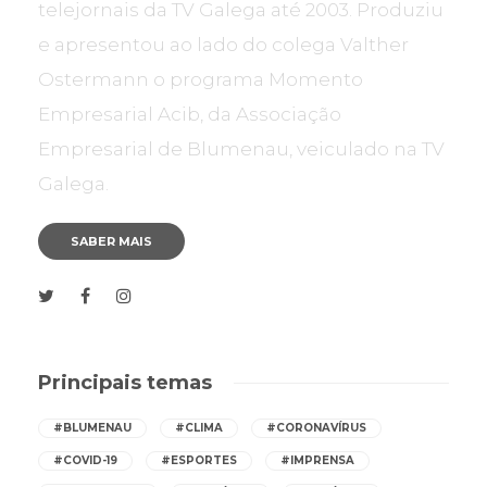
telejornais da TV Galega até 2003. Produziu
e apresentou ao lado do colega Valther
Ostermann o programa Momento
Empresarial Acib, da Associação
Empresarial de Blumenau, veiculado na TV
Galega.
SABER MAIS
Principais temas
#BLUMENAU
#CLIMA
#CORONAVÍRUS
#COVID-19
#ESPORTES
#IMPRENSA