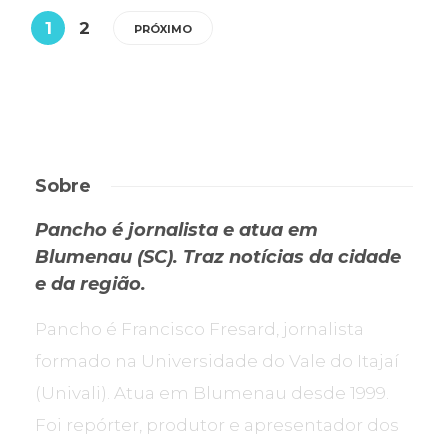
1
2
PRÓXIMO
Sobre
Pancho é jornalista e atua em
Blumenau (SC). Traz notícias da cidade
e da região.
Pancho é Francisco Fresard, jornalista
formado na Universidade do Vale do Itajaí
(Univali). Atua em Blumenau desde 1999.
Foi repórter, produtor e apresentador dos