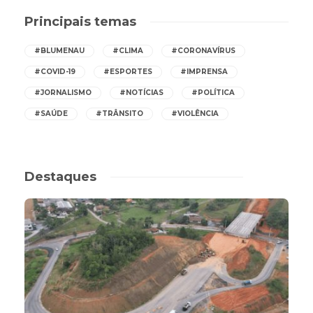
Principais temas
#BLUMENAU
#CLIMA
#CORONAVÍRUS
#COVID-19
#ESPORTES
#IMPRENSA
#JORNALISMO
#NOTÍCIAS
#POLÍTICA
#SAÚDE
#TRÂNSITO
#VIOLÊNCIA
Destaques