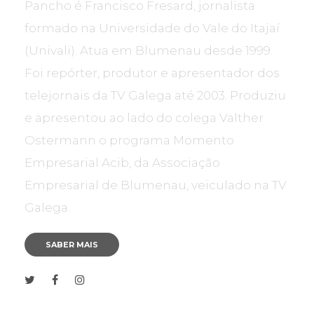
Pancho é Francisco Fresard, jornalista
formado na Universidade do Vale do Itajaí
(Univali). Atua em Blumenau desde 1999.
Foi repórter, produtor e apresentador dos
telejornais da TV Galega até 2003. Produziu
e apresentou ao lado do colega Valther
Ostermann o programa Momento
Empresarial Acib, da Associação
Empresarial de Blumenau, veiculado na TV
Galega.
SABER MAIS