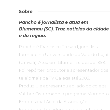
Sobre
Pancho é jornalista e atua em
Blumenau (SC). Traz notícias da cidade
e da região.
Pancho é Francisco Fresard, jornalista
formado na Universidade do Vale do Itajaí
(Univali). Atua em Blumenau desde 1999.
Foi repórter, produtor e apresentador dos
telejornais da TV Galega até 2003.
Produziu e apresentou ao lado do colega
Valther Ostermann o programa Momento
Empresarial Acib, da Associação
Empresarial de Blumenau, veiculado na