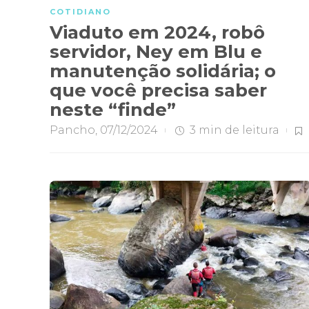
COTIDIANO
Viaduto em 2024, robô
servidor, Ney em Blu e
manutenção solidária; o
que você precisa saber
neste “finde”
Pancho
,
07/12/2024
3 min
de leitura