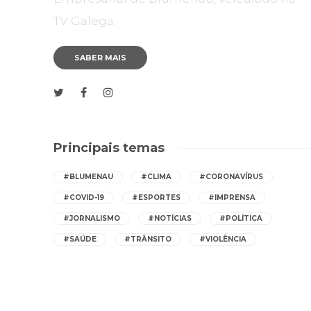
TV Galega.
SABER MAIS
Principais temas
#BLUMENAU
#CLIMA
#CORONAVÍRUS
#COVID-19
#ESPORTES
#IMPRENSA
#JORNALISMO
#NOTÍCIAS
#POLÍTICA
#SAÚDE
#TRÂNSITO
#VIOLÊNCIA