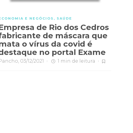
ECONOMIA E NEGÓCIOS
,
SAÚDE
Empresa de Rio dos Cedros
fabricante de máscara que
mata o vírus da covid é
destaque no portal Exame
Pancho
,
03/12/2021
1 min
de leitura