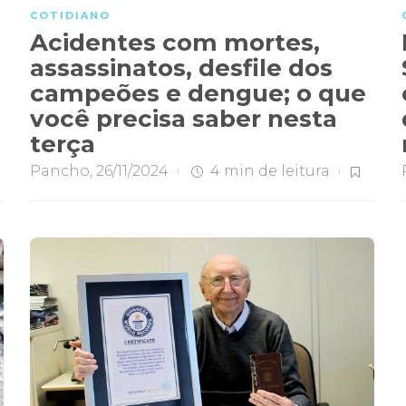
COTIDIANO
Acidentes com mortes,
assassinatos, desfile dos
campeões e dengue; o que
você precisa saber nesta
terça
Pancho
,
26/11/2024
4 min
de leitura