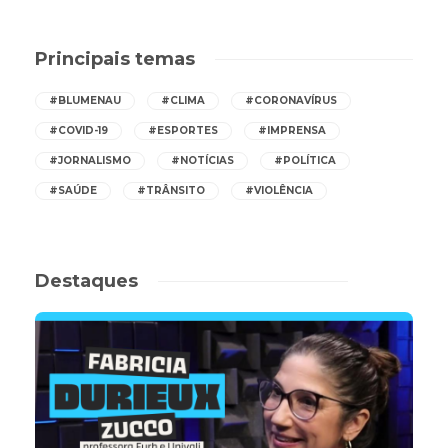
Principais temas
#BLUMENAU
#CLIMA
#CORONAVÍRUS
#COVID-19
#ESPORTES
#IMPRENSA
#JORNALISMO
#NOTÍCIAS
#POLÍTICA
#SAÚDE
#TRÂNSITO
#VIOLÊNCIA
Destaques