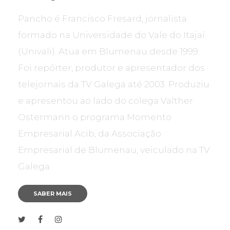
Pancho é Francisco Fresard, jornalista
formado na Universidade do Vale do Itajaí
(Univali). Atua em Blumenau desde 1999.
Foi repórter, produtor e apresentador dos
telejornais da TV Galega até 2003. Produziu
e apresentou ao lado do colega Valther
Ostermann o programa Momento
Empresarial Acib, da Associação
Empresarial de Blumenau, veiculado na TV
Galega.
SABER MAIS