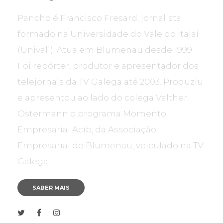
Pancho é Francisco Fresard, jornalista
formado na Universidade do Vale do Itajaí
(Univali). Atua em Blumenau desde 1999.
Foi repórter, produtor e apresentador dos
telejornais da TV Galega até 2003. Produziu
e apresentou ao lado do colega Valther
Ostermann o programa Momento
Empresarial Acib, da Associação
Empresarial de Blumenau, veiculado na TV
Galega.
SABER MAIS