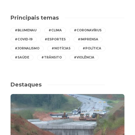
Principais temas
#BLUMENAU
#CLIMA
#CORONAVÍRUS
#COVID-19
#ESPORTES
#IMPRENSA
#JORNALISMO
#NOTÍCIAS
#POLÍTICA
#SAÚDE
#TRÂNSITO
#VIOLÊNCIA
Destaques