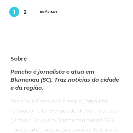
1
2
PRÓXIMO
Sobre
Pancho é jornalista e atua em
Blumenau (SC). Traz notícias da cidade
e da região.
Pancho é Francisco Fresard, jornalista
formado na Universidade do Vale do Itajaí
(Univali). Atua em Blumenau desde 1999.
Foi repórter, produtor e apresentador dos