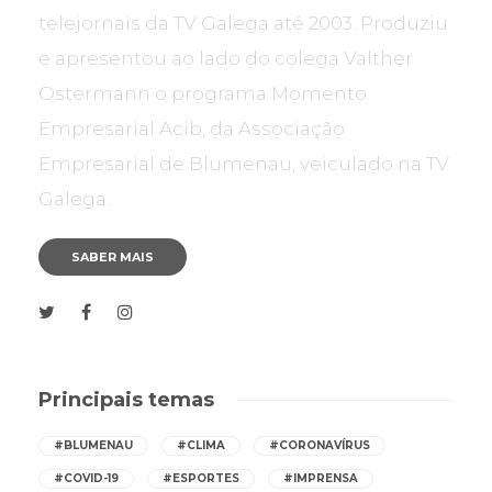
telejornais da TV Galega até 2003. Produziu
e apresentou ao lado do colega Valther
Ostermann o programa Momento
Empresarial Acib, da Associação
Empresarial de Blumenau, veiculado na TV
Galega.
SABER MAIS
Principais temas
#BLUMENAU
#CLIMA
#CORONAVÍRUS
#COVID-19
#ESPORTES
#IMPRENSA