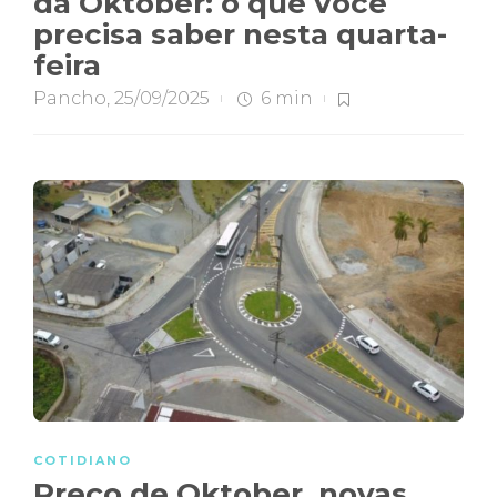
da Oktober: o que você
precisa saber nesta quarta-
feira
Pancho
,
25/09/2025
6 min
COTIDIANO
Preço de Oktober, novas