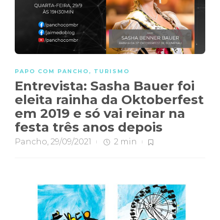
PAPO COM PANCHO
,
TURISMO
Entrevista: Sasha Bauer foi
eleita rainha da Oktoberfest
em 2019 e só vai reinar na
festa três anos depois
Pancho
,
29/09/2021
2 min