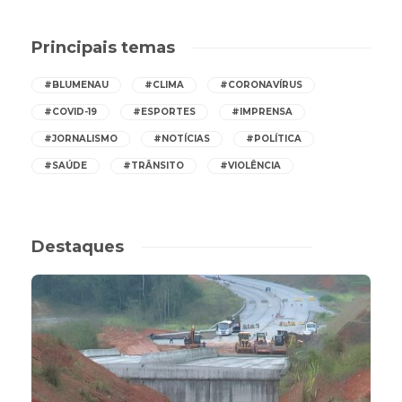
Principais temas
#BLUMENAU
#CLIMA
#CORONAVÍRUS
#COVID-19
#ESPORTES
#IMPRENSA
#JORNALISMO
#NOTÍCIAS
#POLÍTICA
#SAÚDE
#TRÂNSITO
#VIOLÊNCIA
Destaques