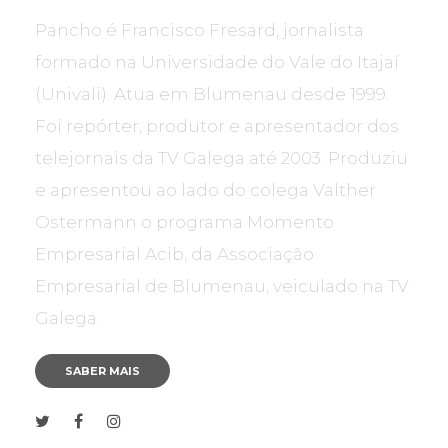
Pancho é Francisco Fresard, jornalista
formado na Universidade do Vale do Itajaí
(Univali). Atua em Blumenau desde 1999.
Foi repórter, produtor e apresentador dos
telejornais da TV Galega até 2003. Produziu
e apresentou ao lado do colega Valther
Ostermann o programa Momento
Empresarial Acib, da Associação
Empresarial de Blumenau, veiculado na TV
Galega.
SABER MAIS