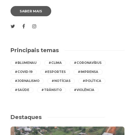
SABER MAIS
Principais temas
#BLUMENAU
#CLIMA
#CORONAVÍRUS
#COVID-19
#ESPORTES
#IMPRENSA
#JORNALISMO
#NOTÍCIAS
#POLÍTICA
#SAÚDE
#TRÂNSITO
#VIOLÊNCIA
Destaques