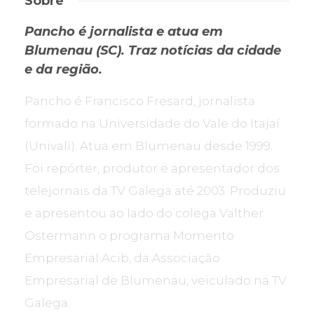
Sobre
Pancho é jornalista e atua em
Blumenau (SC). Traz notícias da cidade
e da região.
Pancho é Francisco Fresard, jornalista
formado na Universidade do Vale do Itajaí
(Univali). Atua em Blumenau desde 1999.
Foi repórter, produtor e apresentador dos
telejornais da TV Galega até 2003. Produziu
e apresentou ao lado do colega Valther
Ostermann o programa Momento
Empresarial Acib, da Associação
Empresarial de Blumenau, veiculado na TV
Galega.