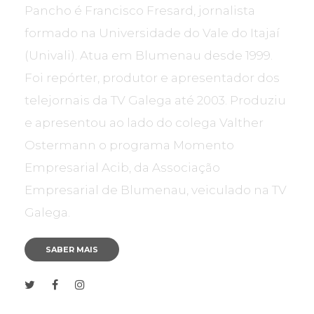
Pancho é Francisco Fresard, jornalista
formado na Universidade do Vale do Itajaí
(Univali). Atua em Blumenau desde 1999.
Foi repórter, produtor e apresentador dos
telejornais da TV Galega até 2003. Produziu
e apresentou ao lado do colega Valther
Ostermann o programa Momento
Empresarial Acib, da Associação
Empresarial de Blumenau, veiculado na TV
Galega.
SABER MAIS