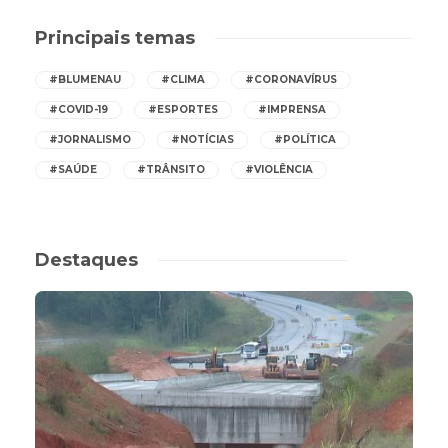
Principais temas
#BLUMENAU
#CLIMA
#CORONAVÍRUS
#COVID-19
#ESPORTES
#IMPRENSA
#JORNALISMO
#NOTÍCIAS
#POLÍTICA
#SAÚDE
#TRÂNSITO
#VIOLÊNCIA
Destaques