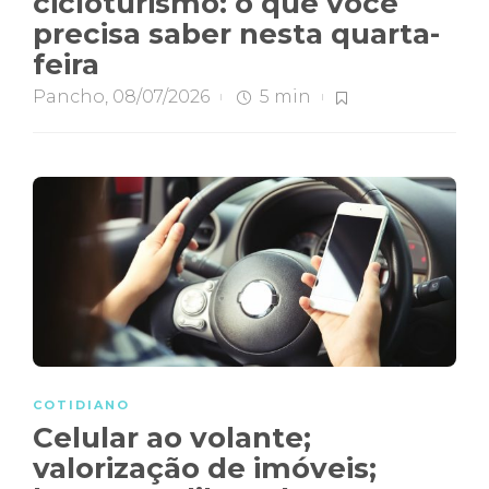
cicloturismo: o que você
precisa saber nesta quarta-
feira
Pancho
,
08/07/2026
5 min
COTIDIANO
Celular ao volante;
valorização de imóveis;