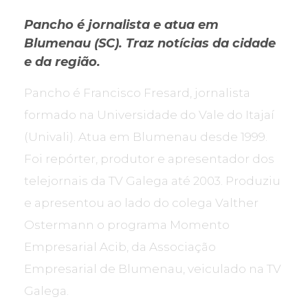
Pancho é jornalista e atua em
Blumenau (SC). Traz notícias da cidade
e da região.
Pancho é Francisco Fresard, jornalista
formado na Universidade do Vale do Itajaí
(Univali). Atua em Blumenau desde 1999.
Foi repórter, produtor e apresentador dos
telejornais da TV Galega até 2003. Produziu
e apresentou ao lado do colega Valther
Ostermann o programa Momento
Empresarial Acib, da Associação
Empresarial de Blumenau, veiculado na TV
Galega.