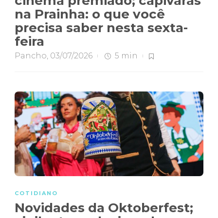
cinema premiado; capivaras
na Prainha: o que você
precisa saber nesta sexta-
feira
Pancho
,
03/07/2026
5 min
COTIDIANO
Novidades da Oktoberfest;