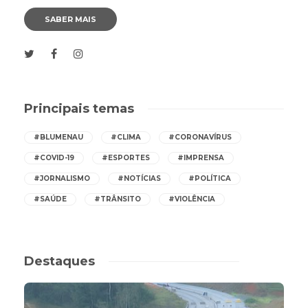
SABER MAIS
Principais temas
#BLUMENAU
#CLIMA
#CORONAVÍRUS
#COVID-19
#ESPORTES
#IMPRENSA
#JORNALISMO
#NOTÍCIAS
#POLÍTICA
#SAÚDE
#TRÂNSITO
#VIOLÊNCIA
Destaques