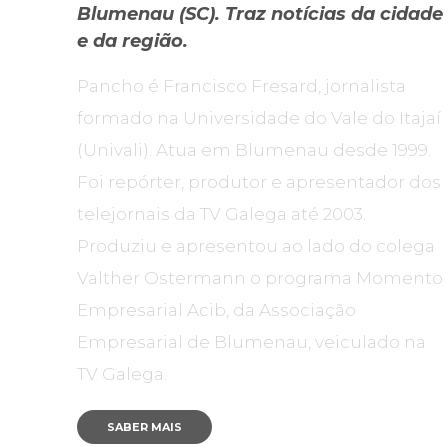
Blumenau (SC). Traz notícias da cidade
e da região.
Pancho é Francisco Fresard, jornalista
formado na Universidade do Vale do Itajaí
(Univali). Atua em Blumenau desde 1999.
Foi repórter, produtor e apresentador dos
telejornais da TV Galega até 2003.
Produziu e apresentou ao lado do colega
Valther Ostermann o programa Momento
Empresarial Acib, da Associação
Empresarial de Blumenau, veiculado na
TV Galega.
SABER MAIS