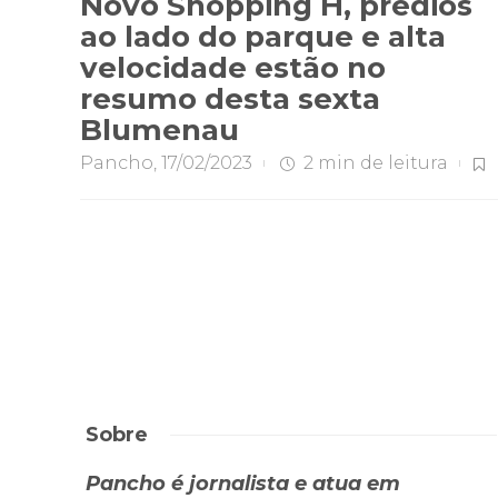
Novo Shopping H, prédios
ao lado do parque e alta
velocidade estão no
resumo desta sexta
Blumenau
Pancho
,
17/02/2023
2 min
de leitura
Sobre
Pancho é jornalista e atua em