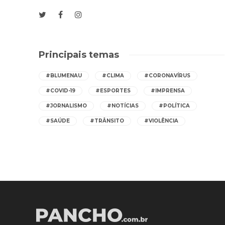
Principais temas
#BLUMENAU
#CLIMA
#CORONAVÍRUS
#COVID-19
#ESPORTES
#IMPRENSA
#JORNALISMO
#NOTÍCIAS
#POLÍTICA
#SAÚDE
#TRÂNSITO
#VIOLÊNCIA