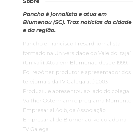
Sobre
Pancho é jornalista e atua em
Blumenau (SC). Traz notícias da cidade
e da região.
Pancho é Francisco Fresard, jornalista
formado na Universidade do Vale do Itajaí
(Univali). Atua em Blumenau desde 1999.
Foi repórter, produtor e apresentador dos
telejornais da TV Galega até 2003.
Produziu e apresentou ao lado do colega
Valther Ostermann o programa Momento
Empresarial Acib, da Associação
Empresarial de Blumenau, veiculado na
TV Galega.