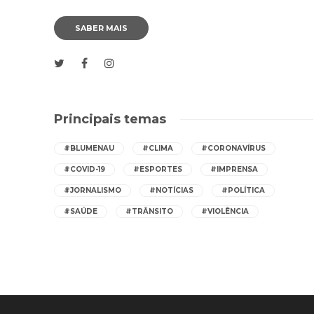
SABER MAIS
Principais temas
#BLUMENAU
#CLIMA
#CORONAVÍRUS
#COVID-19
#ESPORTES
#IMPRENSA
#JORNALISMO
#NOTÍCIAS
#POLÍTICA
#SAÚDE
#TRÂNSITO
#VIOLÊNCIA