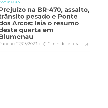
COTIDIANO
Prejuízo na BR-470, assalto,
trânsito pesado e Ponte
dos Arcos; leia o resumo
desta quarta em
Blumenau
Pancho
,
22/03/2023
2 min
de leitura