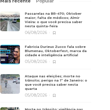
Mais recente
Popular
Passarelas na BR-470; Oktober
maior; falta de médicos; Almir
Vieira: o que você precisa saber
nesta quinta-feira
06/08/2026
Fabricia Durieux Zucco fala sobre
Blumenau, Oktoberfest, marca da
cidade e inteligência artificial
05/08/2026
Ataque nas eleições; morte no
trânsito; perigo na 1º de Janeiro: o
que você precisa saber nesta
quarta
05/08/2026
Morte no trânsito; vigilância nas