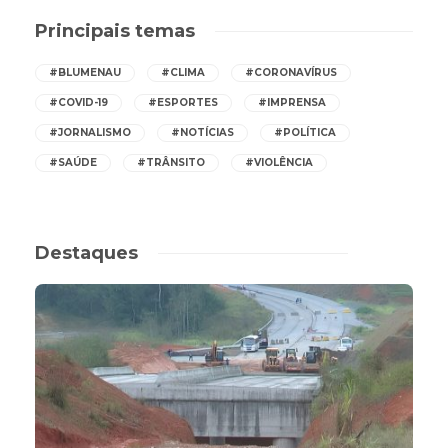
Principais temas
#BLUMENAU
#CLIMA
#CORONAVÍRUS
#COVID-19
#ESPORTES
#IMPRENSA
#JORNALISMO
#NOTÍCIAS
#POLÍTICA
#SAÚDE
#TRÂNSITO
#VIOLÊNCIA
Destaques