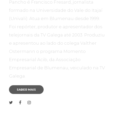
Pancho é Francisco Fresard, jornalista
formado na Universidade do Vale do Itajaí
(Univali). Atua em Blumenau desde 1999.
Foi repórter, produtor e apresentador dos
telejornais da TV Galega até 2003. Produziu
e apresentou ao lado do colega Valther
Ostermann o programa Momento
Empresarial Acib, da Associação
Empresarial de Blumenau, veiculado na TV
Galega.
SABER MAIS