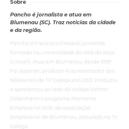
Sobre
Pancho é jornalista e atua em
Blumenau (SC). Traz notícias da cidade
e da região.
Pancho é Francisco Fresard, jornalista
formado na Universidade do Vale do Itajaí
(Univali). Atua em Blumenau desde 1999.
Foi repórter, produtor e apresentador dos
telejornais da TV Galega até 2003. Produziu
e apresentou ao lado do colega Valther
Ostermann o programa Momento
Empresarial Acib, da Associação
Empresarial de Blumenau, veiculado na TV
Galega.