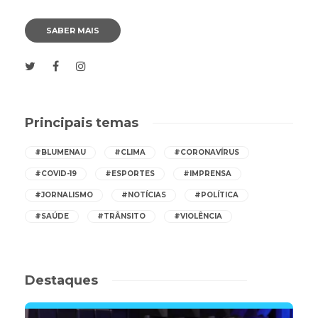
SABER MAIS
Principais temas
#BLUMENAU
#CLIMA
#CORONAVÍRUS
#COVID-19
#ESPORTES
#IMPRENSA
#JORNALISMO
#NOTÍCIAS
#POLÍTICA
#SAÚDE
#TRÂNSITO
#VIOLÊNCIA
Destaques