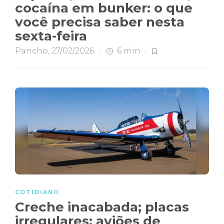
cocaína em bunker: o que
você precisa saber nesta
sexta-feira
Pancho
,
27/02/2026
6 min
COTIDIANO
Creche inacabada; placas
irregulares; aviões de