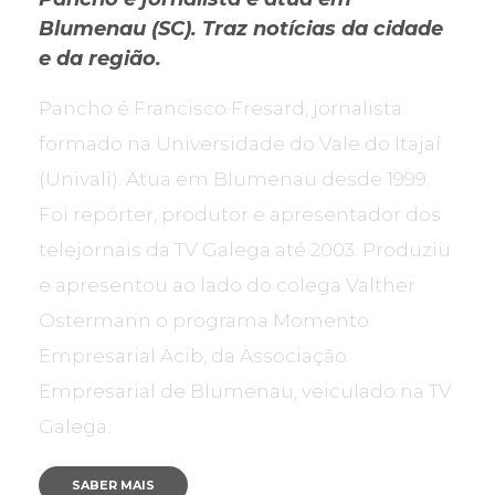
Blumenau (SC). Traz notícias da cidade
e da região.
Pancho é Francisco Fresard, jornalista
formado na Universidade do Vale do Itajaí
(Univali). Atua em Blumenau desde 1999.
Foi repórter, produtor e apresentador dos
telejornais da TV Galega até 2003. Produziu
e apresentou ao lado do colega Valther
Ostermann o programa Momento
Empresarial Acib, da Associação
Empresarial de Blumenau, veiculado na TV
Galega.
SABER MAIS