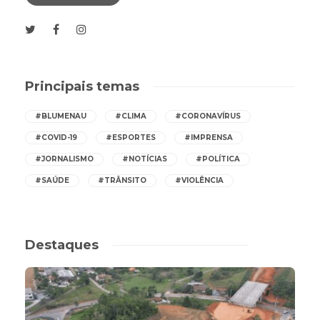
Principais temas
#BLUMENAU
#CLIMA
#CORONAVÍRUS
#COVID-19
#ESPORTES
#IMPRENSA
#JORNALISMO
#NOTÍCIAS
#POLÍTICA
#SAÚDE
#TRÂNSITO
#VIOLÊNCIA
Destaques