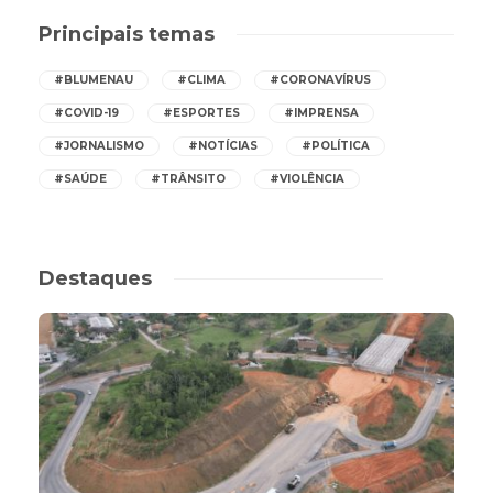
Principais temas
#BLUMENAU
#CLIMA
#CORONAVÍRUS
#COVID-19
#ESPORTES
#IMPRENSA
#JORNALISMO
#NOTÍCIAS
#POLÍTICA
#SAÚDE
#TRÂNSITO
#VIOLÊNCIA
Destaques