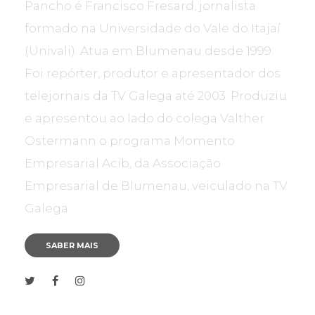
Pancho é Francisco Fresard, jornalista
formado na Universidade do Vale do Itajaí
(Univali). Atua em Blumenau desde 1999.
Foi repórter, produtor e apresentador dos
telejornais da TV Galega até 2003. Produziu
e apresentou ao lado do colega Valther
Ostermann o programa Momento
Empresarial Acib, da Associação
Empresarial de Blumenau, veiculado na TV
Galega.
SABER MAIS