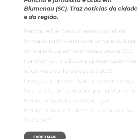
Pancho é jornalista e atua em
Blumenau (SC). Traz notícias da cidade
e da região.
Pancho é Francisco Fresard, jornalista
formado na Universidade do Vale do Itajaí
(Univali). Atua em Blumenau desde 1999.
Foi repórter, produtor e apresentador dos
telejornais da TV Galega até 2003.
Produziu e apresentou ao lado do colega
Valther Ostermann o programa Momento
Empresarial Acib, da Associação
Empresarial de Blumenau, veiculado na
TV Galega.
SABER MAIS