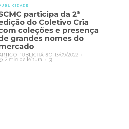
PUBLICIDADE
SCMC participa da 2ª
edição do Coletivo Cria
com coleções e presença
de grandes nomes do
mercado
ARTIGO PUBLICITÁRIO
,
13/09/2022
2 min
de leitura