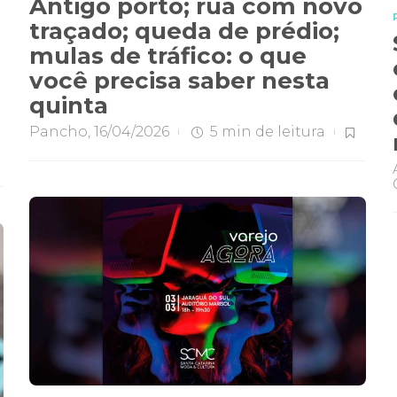
Antigo porto; rua com novo
traçado; queda de prédio;
mulas de tráfico: o que
você precisa saber nesta
quinta
Pancho
,
16/04/2026
5 min
de leitura