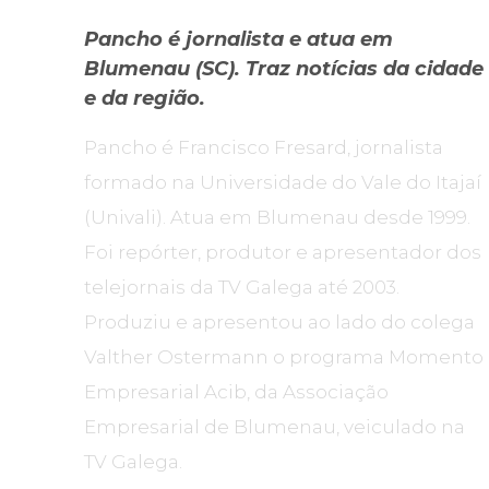
Pancho é jornalista e atua em
Blumenau (SC). Traz notícias da cidade
e da região.
Pancho é Francisco Fresard, jornalista
formado na Universidade do Vale do Itajaí
(Univali). Atua em Blumenau desde 1999.
Foi repórter, produtor e apresentador dos
telejornais da TV Galega até 2003.
Produziu e apresentou ao lado do colega
Valther Ostermann o programa Momento
Empresarial Acib, da Associação
Empresarial de Blumenau, veiculado na
TV Galega.