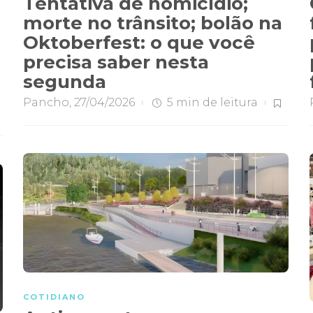
Tentativa de homicídio;
morte no trânsito; bolão na
Oktoberfest: o que você
precisa saber nesta
segunda
Pancho
,
27/04/2026
5 min
de leitura
COTIDIANO