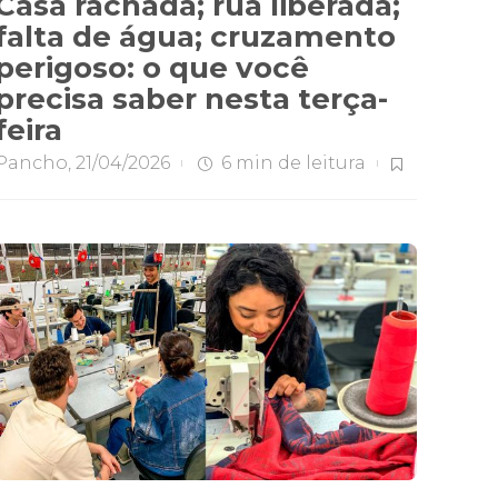
Casa rachada; rua liberada;
falta de água; cruzamento
perigoso: o que você
precisa saber nesta terça-
feira
Pancho
,
21/04/2026
6 min
de leitura