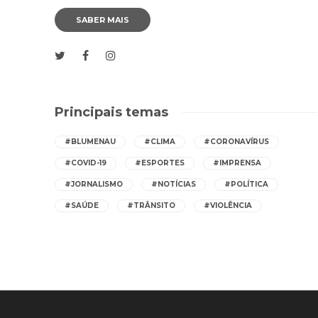
SABER MAIS
Principais temas
#BLUMENAU
#CLIMA
#CORONAVÍRUS
#COVID-19
#ESPORTES
#IMPRENSA
#JORNALISMO
#NOTÍCIAS
#POLÍTICA
#SAÚDE
#TRÂNSITO
#VIOLÊNCIA