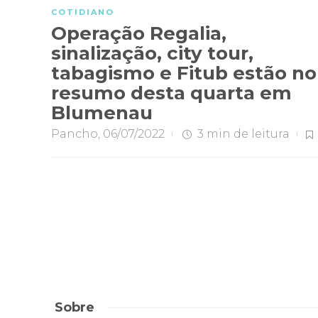
COTIDIANO
Operação Regalia,
sinalização, city tour,
tabagismo e Fitub estão no
resumo desta quarta em
Blumenau
Pancho
,
06/07/2022
3 min
de leitura
Sobre