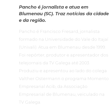
Pancho é jornalista e atua em
Blumenau (SC). Traz notícias da cidade
e da região.
Pancho é Francisco Fresard, jornalista
formado na Universidade do Vale do Itajaí
(Univali). Atua em Blumenau desde 1999.
Foi repórter, produtor e apresentador dos
telejornais da TV Galega até 2003.
Produziu e apresentou ao lado do colega
Valther Ostermann o programa Momento
Empresarial Acib, da Associação
Empresarial de Blumenau, veiculado na
TV Galega.