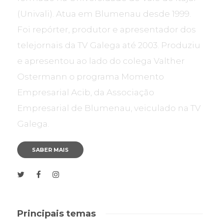
(Univali). Atua em Blumenau desde 1999.
Foi repórter, produtor e apresentador dos
telejornais da TV Galega até 2003. Produziu
e apresentou ao lado do colega Valther
Ostermann o programa Momento
Empresarial Acib, da Associação
Empresarial de Blumenau, veiculado na TV
Galega.
SABER MAIS
Principais temas