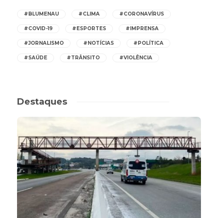
#BLUMENAU
#CLIMA
#CORONAVÍRUS
#COVID-19
#ESPORTES
#IMPRENSA
#JORNALISMO
#NOTÍCIAS
#POLÍTICA
#SAÚDE
#TRÂNSITO
#VIOLÊNCIA
Destaques