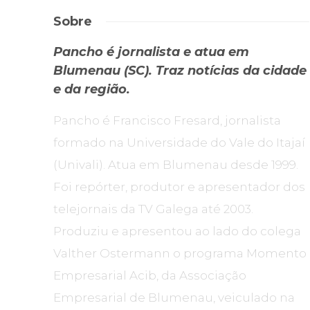
Sobre
Pancho é jornalista e atua em
Blumenau (SC). Traz notícias da cidade
e da região.
Pancho é Francisco Fresard, jornalista
formado na Universidade do Vale do Itajaí
(Univali). Atua em Blumenau desde 1999.
Foi repórter, produtor e apresentador dos
telejornais da TV Galega até 2003.
Produziu e apresentou ao lado do colega
Valther Ostermann o programa Momento
Empresarial Acib, da Associação
Empresarial de Blumenau, veiculado na