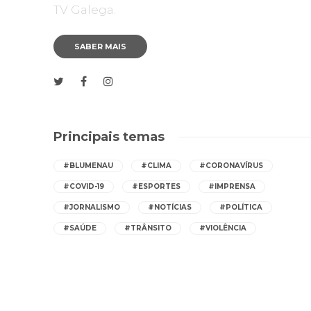
TV Galega.
SABER MAIS
Principais temas
#BLUMENAU
#CLIMA
#CORONAVÍRUS
#COVID-19
#ESPORTES
#IMPRENSA
#JORNALISMO
#NOTÍCIAS
#POLÍTICA
#SAÚDE
#TRÂNSITO
#VIOLÊNCIA