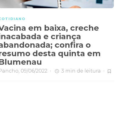
COTIDIANO
Vacina em baixa, creche
inacabada e criança
abandonada; confira o
resumo desta quinta em
Blumenau
Pancho
,
09/06/2022
3 min
de leitura