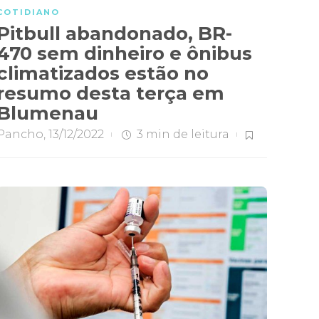
COTIDIANO
Pitbull abandonado, BR-
470 sem dinheiro e ônibus
climatizados estão no
resumo desta terça em
Blumenau
Pancho
,
13/12/2022
3 min
de leitura